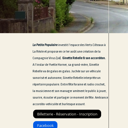
La Petite Populaire
investit l’espace des Verts Côteaux à
La Réole et propose en ce 1er août une création de la
Compagnie Virus (24).
Ginette Rebelle & son accordéon.
A l’instar de Yvette Horner, sa grand-mère, Ginette
Rebelle va de galas en galas. Juchée sur un véhicule
sonorisé et autonome, Ginette Rebelle interprète un
répertoire populaire. Entre fête foraine et radio crochet,
la musicienne et son manager amènent le public à jouer,
sourire, écouter et partager ce moment de fête. Ambiance
accordéo-vehiculée et burlesque assuré.
Billetterie - Réservation - Inscription
Facebook