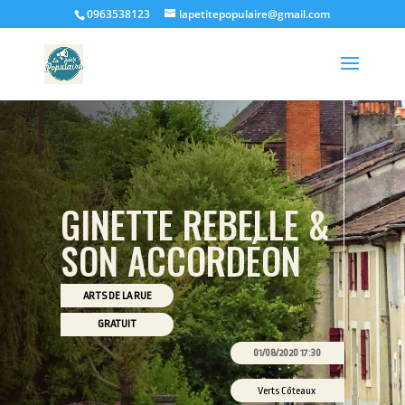
0963538123
lapetitepopulaire@gmail.com
GINETTE REBELLE &
SON ACCORDÉON
ARTS DE LA RUE
GRATUIT
01/08/2020 17:30
Verts Côteaux