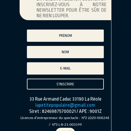
INSCRIVEZ-VOUS À NOTRE
NEWSLETTER POUR ÊTRE SÛR DE
NE RIEN LOUPER.
S'INSCRIRE
33 Rue Armand Caduc 33190 La Réole
lapetitepopulaire@gmail.com
Siret : 82469875700021 / APE : 9001Z
Licences d'entrepreneur du spectacle :
N°2 LD20-00624
6
/ N°3 L-R-21-003199