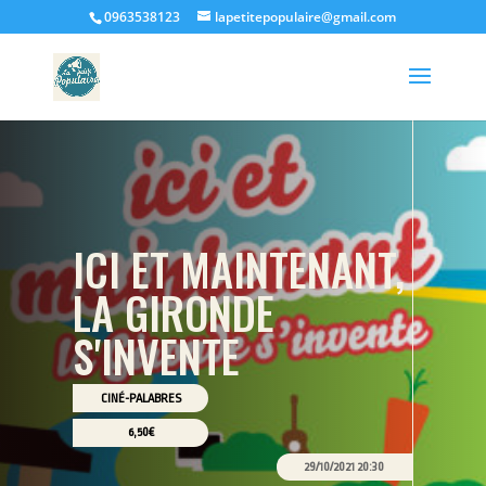
0963538123
lapetitepopulaire@gmail.com
ICI ET MAINTENANT,
LA GIRONDE
S'INVENTE
CINÉ-PALABRES
6,50€
29/10/2021 20:30