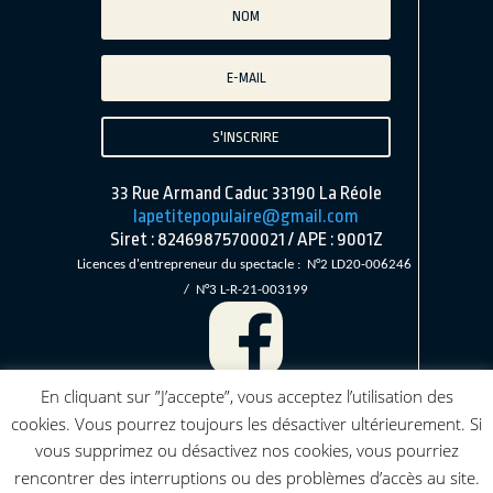
S'INSCRIRE
33 Rue Armand Caduc 33190 La Réole
lapetitepopulaire@gmail.com
Siret : 82469875700021 / APE : 9001Z
Licences d'entrepreneur du spectacle :
N°2 LD20-00624
6
/ N°3 L-R-21-003199
En cliquant sur ”J’accepte”, vous acceptez l’utilisation des
cookies. Vous pourrez toujours les désactiver ultérieurement. Si
vous supprimez ou désactivez nos cookies, vous pourriez
rencontrer des interruptions ou des problèmes d’accès au site.