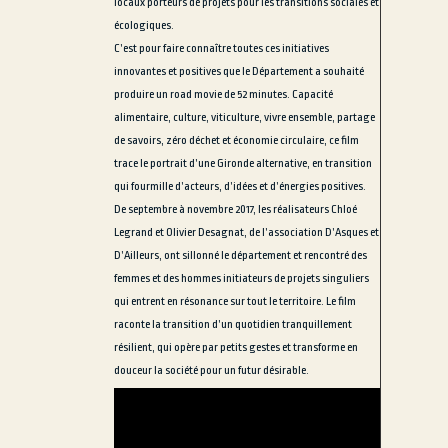
locaux porteurs de projets pour les transitions sociales et
écologiques.
C’est pour faire connaître toutes ces initiatives
innovantes et positives que le Département a souhaité
produire un road movie de 52 minutes. Capacité
alimentaire, culture, viticulture, vivre ensemble, partage
de savoirs, zéro déchet et économie circulaire, ce film
trace le portrait d’une Gironde alternative, en transition
qui fourmille d’acteurs, d’idées et d’énergies positives.
De septembre à novembre 2017, les réalisateurs Chloé
Legrand et Olivier Desagnat, de l’association D’Asques et
D’Ailleurs, ont sillonné le département et rencontré des
femmes et des hommes initiateurs de projets singuliers
qui entrent en résonance sur tout le territoire. Le film
raconte la transition d’un quotidien tranquillement
résilient, qui opère par petits gestes et transforme en
douceur la société pour un futur désirable.