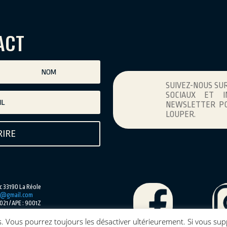
ACT
SUIVEZ-NOUS SU
SOCIAUX ET I
NEWSLETTER PO
LOUPER.
RIRE
 33190 La Réole
re@gmail.com
21 / APE : 9001Z
2 LD20-00624
6 / N°3 L-R-21-003199
kies. Vous pourrez toujours les désactiver ultérieurement. Si vous 