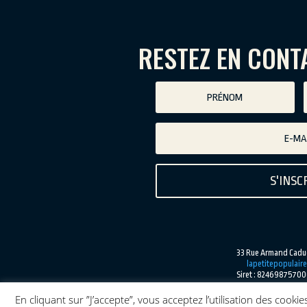
RESTEZ EN CONT
S'INSC
33 Rue Armand Caduc
lapetitepopulai
Siret : 824698757000
Licences d'entrepreneur du spectacle :
N°
En cliquant sur ”J’accepte”, vous acceptez l’utilisation des coo