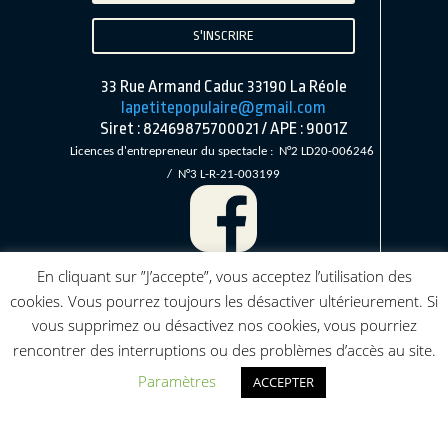
S'INSCRIRE
33 Rue Armand Caduc 33190 La Réole
lapetitepopulaire@gmail.com
Siret : 82469875700021 / APE : 9001Z
Licences d'entrepreneur du spectacle :
N°2 LD20-00624
6
/ N°3 L-R-21-003199
En cliquant sur ”J’accepte”, vous acceptez l’utilisation des
cookies. Vous pourrez toujours les désactiver ultérieurement. Si
vous supprimez ou désactivez nos cookies, vous pourriez
rencontrer des interruptions ou des problèmes d’accès au site.
Paramètres
ACCEPTER