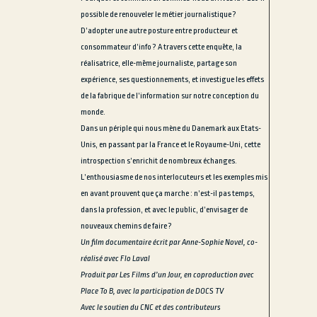
possible de renouveler le métier journalistique ?
D’adopter une autre posture entre producteur et
consommateur d’info ? A travers cette enquête, la
réalisatrice, elle-même journaliste, partage son
expérience, ses questionnements, et investigue les effets
de la fabrique de l’information sur notre conception du
monde.
Dans un périple qui nous mène du Danemark aux Etats-
Unis, en passant par la France et le Royaume-Uni, cette
introspection s’enrichit de nombreux échanges.
L’enthousiasme de nos interlocuteurs et les exemples mis
en avant prouvent que ça marche : n’est-il pas temps,
dans la profession, et avec le public, d’envisager de
nouveaux chemins de faire ?
Un film documentaire écrit par Anne-Sophie Novel, co-
réalisé avec Flo Laval
Produit par Les Films d’un Jour, en coproduction avec
Place To B, avec la participation de DOCS TV
Avec le soutien du CNC et des contributeurs