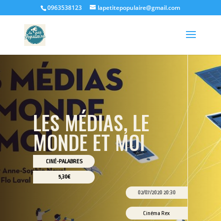
0963538123
lapetitepopulaire@gmail.com
LES MÉDIAS, LE
MONDE ET MOI
CINÉ-PALABRES
5,30€
02/07/2020 20:30
Cinéma Rex