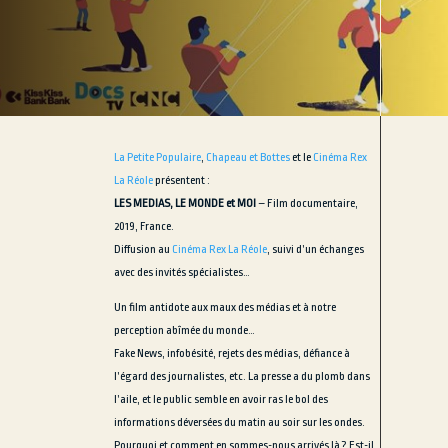
La Petite Populaire
,
Chapeau et Bottes
et le
Cinéma Rex
La Réole
présentent :
LES MEDIAS, LE MONDE et MOI
– Film documentaire,
2019, France.
Diffusion au
Cinéma Rex La Réole
, suivi d’un échanges
avec des invités spécialistes…
Un film antidote aux maux des médias et à notre
perception abîmée du monde…
Fake News, infobésité, rejets des médias, défiance à
l’égard des journalistes, etc. La presse a du plomb dans
l’aile, et le public semble en avoir ras le bol des
informations déversées du matin au soir sur les ondes.
Pourquoi et comment en sommes-nous arrivés là ? Est-il