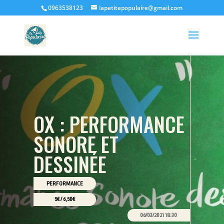
0963538123
lapetitepopulaire@gmail.com
OX : PERFORMANCE
SONORE ET
DESSINÉE
PERFORMANCE
5€ / 6,50€
06/03/2021 18:30