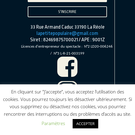
S'INSCRIRE
33 Rue Armand Caduc 33190 La Réole
lapetitepopulaire@gmail.com
Siret : 82469875700021 / APE : 9001Z
Licences d'entrepreneur du spectacle :
N°2 LD20-00624
6
/ N°3 L-R-21-003199
En cliquant sur ”J’accepte”, vous acceptez l’utilisation des
cookies. Vous pourrez toujours les désactiver ultérieurement. Si
vous supprimez ou désactivez nos cookies, vous pourriez
rencontrer des interruptions ou des problèmes d’accès au site.
Paramètres
ACCEPTER