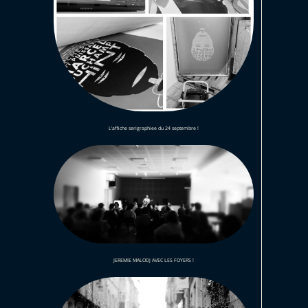
L’affiche serigraphiee du 24 septembre !
JEREMIE MALODJ AVEC LES FOYERS !