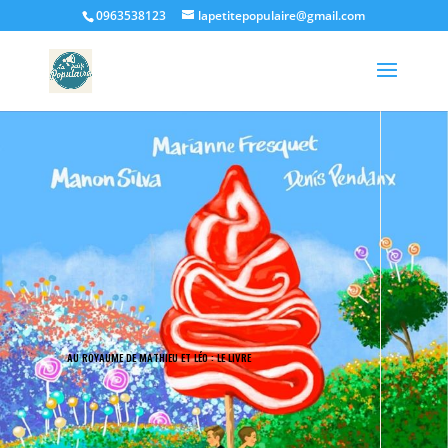
0963538123
lapetitepopulaire@gmail.com
AU ROYAUME DE MATHIEU ET LÉO : LE LIVRE