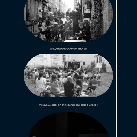
LES AFTERWORKS SONT DE RETOUR !
milos ASIAN c’etait dimanche dans la cour bosco à la reole !