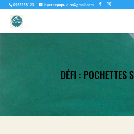
0963538123
lapetitepopulaire@gmail.com
DÉFI : POCHETTES 