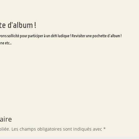
e d’album !
ns sollicité pour participer à un défi ludique ! Revisiter une pochette d’album !
ène etc…
aire
liée.
Les champs obligatoires sont indiqués avec
*